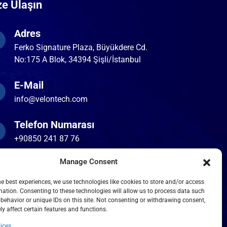
ze Ulaşın
Adres
Ferko Signature Plaza, Büyükdere Cd.
No:175 A Blok, 34394 Şişli/İstanbul
E-Mail
info@velontech.com
Telefon Numarası
+90850 241 87 76
Manage Consent
he best experiences, we use technologies like cookies to store and/or access
mation. Consenting to these technologies will allow us to process data such
behavior or unique IDs on this site. Not consenting or withdrawing consent,
y affect certain features and functions.
 Condition
Privacy Policy
Contact Us
ices