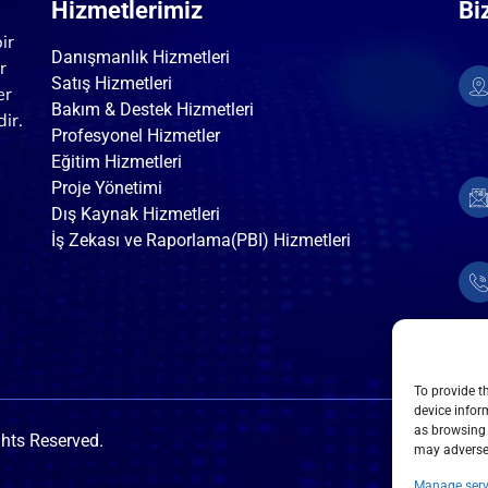
Hizmetlerimiz
Bi
ir
Danışmanlık Hizmetleri
r
Satış Hizmetleri
er
Bakım & Destek Hizmetleri
dir.
Profesyonel Hizmetler
Eğitim Hizmetleri
Proje Yönetimi
Dış Kaynak Hizmetleri
İş Zekası ve Raporlama(PBI) Hizmetleri
To provide t
device infor
as browsing 
ghts Reserved.
may adversel
Terms &
Manage serv